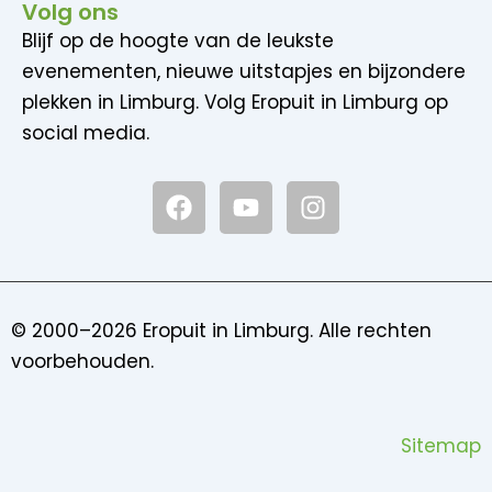
Volg ons
Blijf op de hoogte van de leukste
evenementen, nieuwe uitstapjes en bijzondere
plekken in Limburg. Volg Eropuit in Limburg op
social media.
F
Y
I
a
o
n
c
u
s
e
t
t
b
u
a
o
b
g
© 2000–2026 Eropuit in Limburg. Alle rechten
o
e
r
voorbehouden.
k
a
m
Sitemap