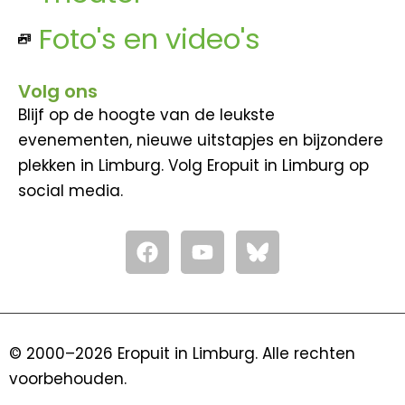
Foto's en video's
Volg ons
Blijf op de hoogte van de leukste
evenementen, nieuwe uitstapjes en bijzondere
plekken in Limburg. Volg Eropuit in Limburg op
social media.
F
Y
a
o
c
u
e
t
b
u
o
b
© 2000–2026 Eropuit in Limburg. Alle rechten
o
e
voorbehouden.
k