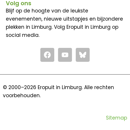
Volg ons
Blijf op de hoogte van de leukste
evenementen, nieuwe uitstapjes en bijzondere
plekken in Limburg. Volg Eropuit in Limburg op
social media.
F
Y
a
o
c
u
e
t
b
u
o
b
© 2000–2026 Eropuit in Limburg. Alle rechten
o
e
voorbehouden.
k
Sitemap