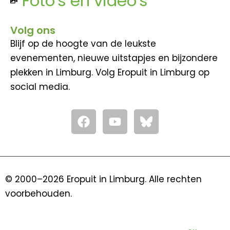
Foto's en video's
Volg ons
Blijf op de hoogte van de leukste
evenementen, nieuwe uitstapjes en bijzondere
plekken in Limburg. Volg Eropuit in Limburg op
social media.
F
Y
a
o
c
u
e
t
b
u
o
b
© 2000–2026 Eropuit in Limburg. Alle rechten
o
e
voorbehouden.
k