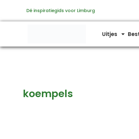
Zoeken
Ga
naar:
Dé inspiratiegids voor Limburg
naar
de
inhoud
Uitjes
Bes
koempels