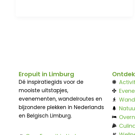
Eropuit in Limburg
Ontdek
Dé inspiratiegids voor de
Activi
mooiste uitstapjes,
Even
evenementen, wandelroutes en
Wand
bijzondere plekken in Nederlands
Natuu
en Belgisch Limburg.
Overn
Culina
Welln