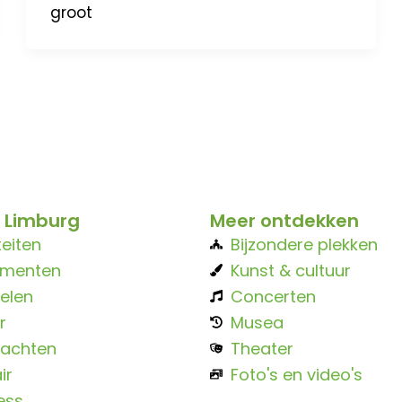
groot
 Limburg
Meer ontdekken
teiten
Bijzondere plekken
ementen
Kunst & cultuur
elen
Concerten
r
Musea
achten
Theater
ir
Foto's en video's
ess