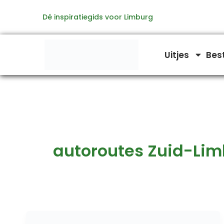
Ga
Dé inspiratiegids voor Limburg
naar
de
inhoud
Uitjes
Bes
autoroutes Zuid-Li