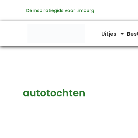
Zoeken
Ga
naar:
Dé inspiratiegids voor Limburg
naar
de
inhoud
Uitjes
Bes
autotochten