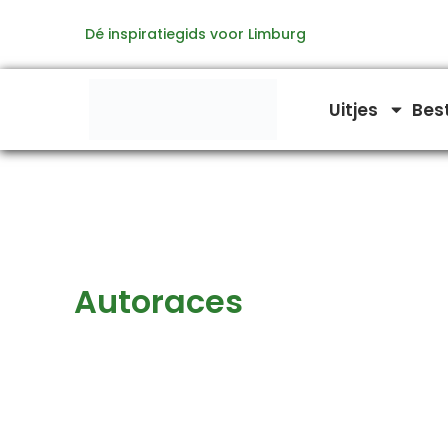
Zoeken
Ga
naar:
Dé inspiratiegids voor Limburg
naar
de
inhoud
Uitjes
Bes
Autoraces