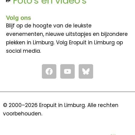
Foto's en video's
Volg ons
Blijf op de hoogte van de leukste
evenementen, nieuwe uitstapjes en bijzondere
plekken in Limburg. Volg Eropuit in Limburg op
social media.
F
Y
a
o
c
u
e
t
b
u
o
b
© 2000–2026 Eropuit in Limburg. Alle rechten
o
e
voorbehouden.
k