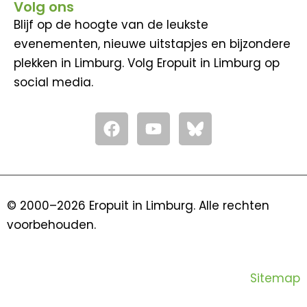
Volg ons
Blijf op de hoogte van de leukste
evenementen, nieuwe uitstapjes en bijzondere
plekken in Limburg. Volg Eropuit in Limburg op
social media.
F
Y
a
o
c
u
e
t
b
u
o
b
© 2000–2026 Eropuit in Limburg. Alle rechten
o
e
voorbehouden.
k
Sitemap