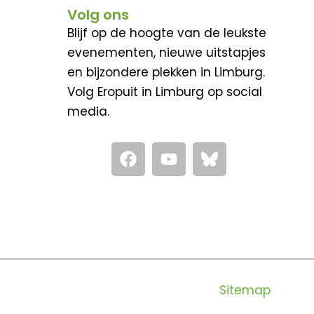
Volg ons
Blijf op de hoogte van de leukste
evenementen, nieuwe uitstapjes
en bijzondere plekken in Limburg.
Volg Eropuit in Limburg op social
media.
F
Y
a
o
c
u
e
t
b
u
o
b
o
e
k
Sitemap