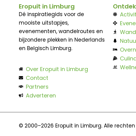
Eropuit in Limburg
Ontdek
Dé inspiratiegids voor de
Activi
mooiste uitstapjes,
Even
evenementen, wandelroutes en
Wand
bijzondere plekken in Nederlands
Natuu
en Belgisch Limburg.
Overn
Culina
Welln
Over Eropuit in Limburg
Contact
Partners
Adverteren
© 2000–2026 Eropuit in Limburg. Alle rechte