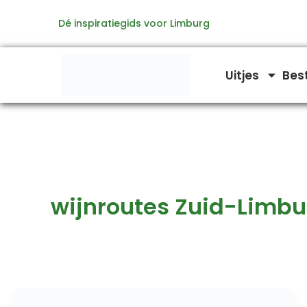
Ga
Dé inspiratiegids voor Limburg
naar
de
inhoud
Uitjes
Bes
wijnroutes Zuid-Limbu