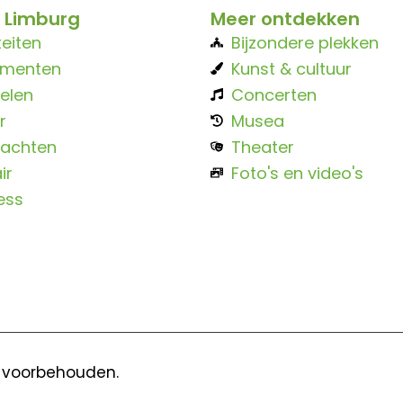
 Limburg
Meer ontdekken
teiten
Bijzondere plekken
ementen
Kunst & cultuur
elen
Concerten
r
Musea
achten
Theater
ir
Foto's en video's
ess
n voorbehouden.