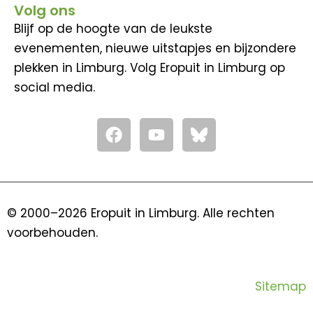
Volg ons
Blijf op de hoogte van de leukste
evenementen, nieuwe uitstapjes en bijzondere
plekken in Limburg. Volg Eropuit in Limburg op
social media.
F
Y
a
o
c
u
e
t
b
u
o
b
© 2000–2026 Eropuit in Limburg. Alle rechten
o
e
voorbehouden.
k
Sitemap