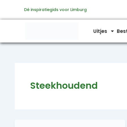
Ga
Dé inspiratiegids voor Limburg
naar
de
inhoud
Uitjes
Bes
Steekhoudend