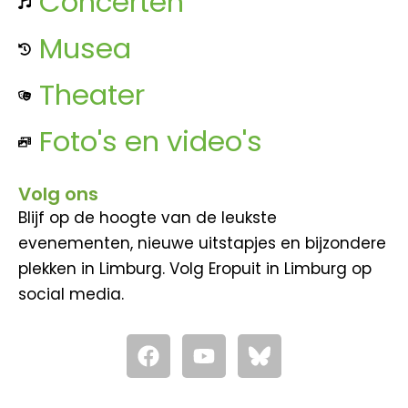
Concerten
Musea
Theater
Foto's en video's
Volg ons
Blijf op de hoogte van de leukste
evenementen, nieuwe uitstapjes en bijzondere
plekken in Limburg. Volg Eropuit in Limburg op
social media.
F
Y
a
o
c
u