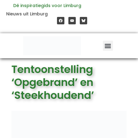
Ga
Dé inspiratiegids voor Limburg
F
Y
Nieuws uit Limburg
a
o
naar
c
u
e
t
b
u
o
b
de
o
e
k
inhoud
Tentoonstelling
‘Opgebrand’ en
‘Steekhoudend’