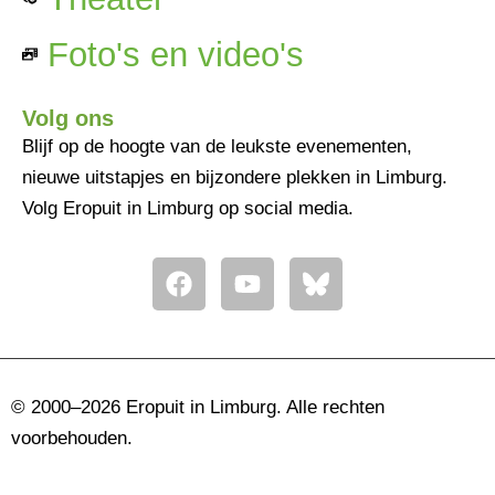
Foto's en video's
Volg ons
Blijf op de hoogte van de leukste evenementen,
nieuwe uitstapjes en bijzondere plekken in Limburg.
Volg Eropuit in Limburg op social media.
F
Y
a
o
c
u
e
t
b
u
o
b
© 2000–2026 Eropuit in Limburg. Alle rechten
o
e
voorbehouden.
k