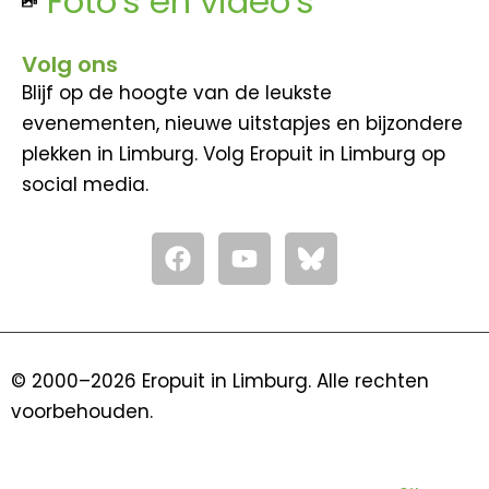
Foto's en video's
Volg ons
Blijf op de hoogte van de leukste
evenementen, nieuwe uitstapjes en bijzondere
plekken in Limburg. Volg Eropuit in Limburg op
social media.
F
Y
a
o
c
u
e
t
b
u
o
b
© 2000–2026 Eropuit in Limburg. Alle rechten
o
e
voorbehouden.
k