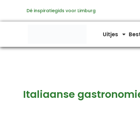
Zoeken
Ga
naar:
Dé inspiratiegids voor Limburg
naar
de
inhoud
Uitjes
Bes
Italiaanse gastronomi