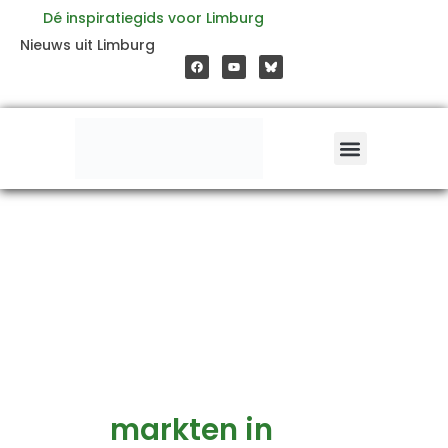
Ga
Dé inspiratiegids voor Limburg
F
Y
Nieuws uit Limburg
a
o
naar
c
u
e
t
b
u
o
b
de
o
e
k
inhoud
markten in