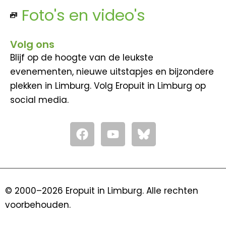
Foto's en video's
Volg ons
Blijf op de hoogte van de leukste
evenementen, nieuwe uitstapjes en bijzondere
plekken in Limburg. Volg Eropuit in Limburg op
social media.
F
Y
a
o
c
u
e
t
b
u
o
b
© 2000–2026 Eropuit in Limburg. Alle rechten
o
e
voorbehouden.
k