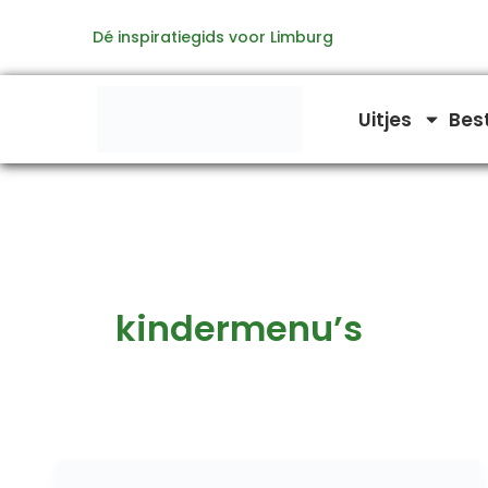
Ga
Dé inspiratiegids voor Limburg
naar
de
inhoud
Uitjes
Bes
kindermenu’s