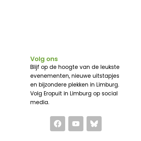
Volg ons
Blijf op de hoogte van de leukste
evenementen, nieuwe uitstapjes
en bijzondere plekken in Limburg.
Volg Eropuit in Limburg op social
media.
F
Y
a
o
c
u