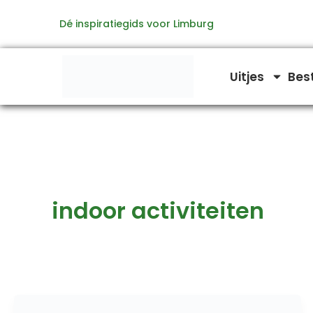
Ga
Dé inspiratiegids voor Limburg
naar
de
inhoud
Uitjes
Bes
indoor activiteiten