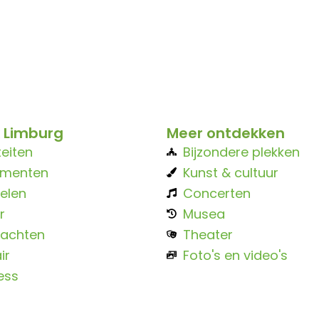
 Limburg
Meer ontdekken
teiten
Bijzondere plekken
ementen
Kunst & cultuur
elen
Concerten
r
Musea
achten
Theater
ir
Foto's en video's
ess