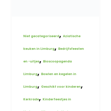
,
Niet gecategoriseerd
Aziatische
,
keuken in Limburg
Bedrijfsfeesten
,
en -uitjes
Bioscoopagenda
,
Limburg
Bowlen en kegelen in
,
,
Limburg
Geschikt voor kinderen
,
Kerkrade
Kinderfeestjes in
,
,