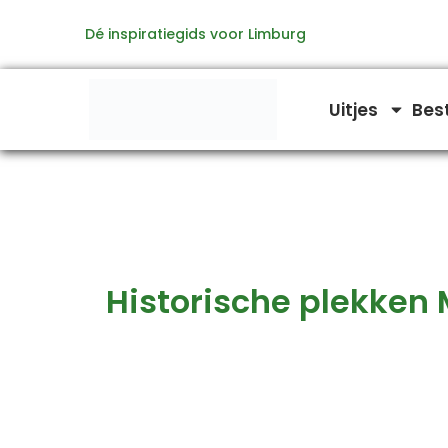
Zoeken
Ga
naar:
Dé inspiratiegids voor Limburg
naar
de
inhoud
Uitjes
Bes
Historische plekke