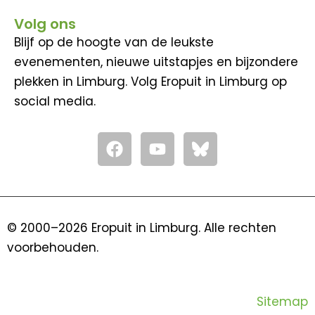
Volg ons
Blijf op de hoogte van de leukste
evenementen, nieuwe uitstapjes en bijzondere
plekken in Limburg. Volg Eropuit in Limburg op
social media.
F
Y
a
o
c
u
e
t
b
u
o
b
© 2000–2026 Eropuit in Limburg. Alle rechten
o
e
voorbehouden.
k
Sitemap