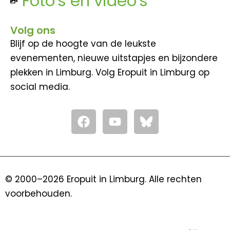
Foto's en video's
Volg ons
Blijf op de hoogte van de leukste
evenementen, nieuwe uitstapjes en bijzondere
plekken in Limburg. Volg Eropuit in Limburg op
social media.
F
Y
a
o
c
u
e
t
b
u
o
b
© 2000–2026 Eropuit in Limburg. Alle rechten
o
e
voorbehouden.
k