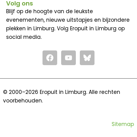
Volg ons
Blijf op de hoogte van de leukste
evenementen, nieuwe uitstapjes en bijzondere
plekken in Limburg. Volg Eropuit in Limburg op
social media.
F
Y
a
o
c
u
e
t
b
u
o
b
© 2000–2026 Eropuit in Limburg. Alle rechten
o
e
voorbehouden.
k
Sitemap