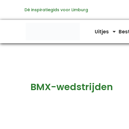
Zoeken
Ga
naar:
Dé inspiratiegids voor Limburg
naar
de
inhoud
Uitjes
Bes
BMX-wedstrijden