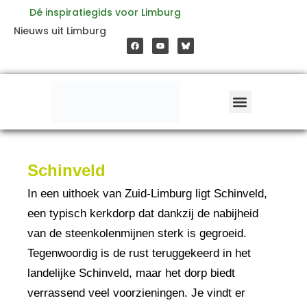
Ga
Dé inspiratiegids voor Limburg
F
Y
Nieuws uit Limburg
a
o
naar
c
u
e
t
b
u
o
b
de
o
e
k
inhoud
Schinveld
In een uithoek van Zuid-Limburg ligt Schinveld,
een typisch kerkdorp dat dankzij de nabijheid
van de steenkolenmijnen sterk is gegroeid.
Tegenwoordig is de rust teruggekeerd in het
landelijke Schinveld, maar het dorp biedt
verrassend veel voorzieningen. Je vindt er