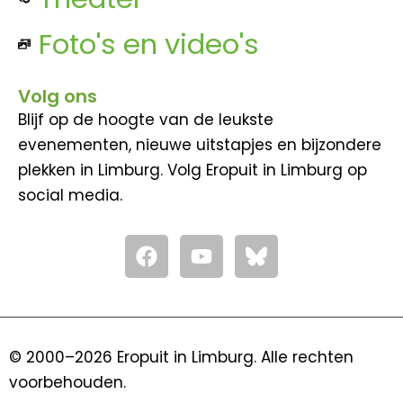
Foto's en video's
Volg ons
Blijf op de hoogte van de leukste
evenementen, nieuwe uitstapjes en bijzondere
plekken in Limburg. Volg Eropuit in Limburg op
social media.
F
Y
a
o
c
u
e
t
b
u
o
b
© 2000–2026 Eropuit in Limburg. Alle rechten
o
e
voorbehouden.
k