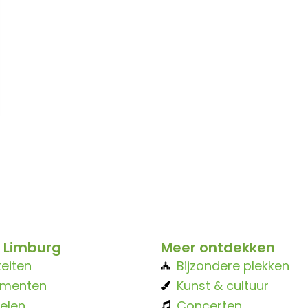
 Limburg
Meer ontdekken
teiten
Bijzondere plekken
ementen
Kunst & cultuur
elen
Concerten