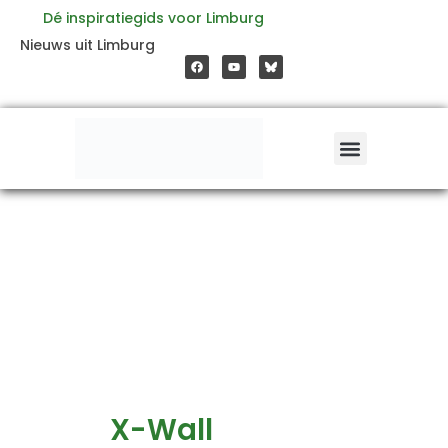
Ga
Dé inspiratiegids voor Limburg
F
Y
Nieuws uit Limburg
a
o
naar
c
u
e
t
b
u
o
b
de
o
e
k
inhoud
X-Wall