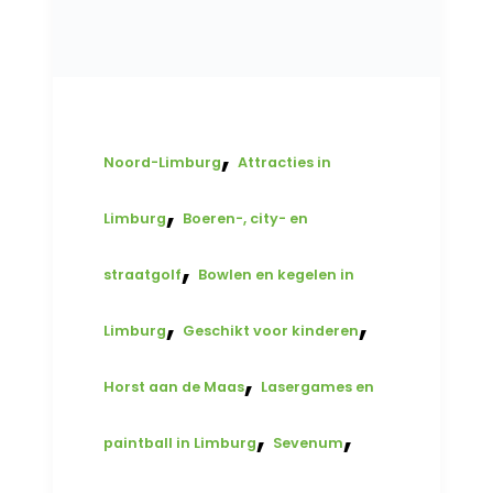
,
Noord-Limburg
Attracties in
,
Limburg
Boeren-, city- en
,
straatgolf
Bowlen en kegelen in
,
,
Limburg
Geschikt voor kinderen
,
Horst aan de Maas
Lasergames en
,
,
paintball in Limburg
Sevenum