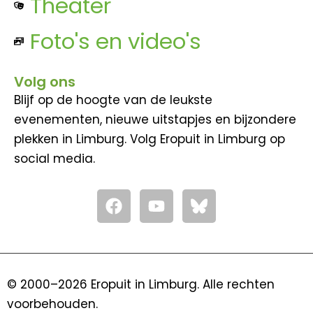
Theater
Foto's en video's
Volg ons
Blijf op de hoogte van de leukste
evenementen, nieuwe uitstapjes en bijzondere
plekken in Limburg. Volg Eropuit in Limburg op
social media.
F
Y
a
o
c
u
e
t
b
u
o
b
© 2000–2026 Eropuit in Limburg. Alle rechten
o
e
voorbehouden.