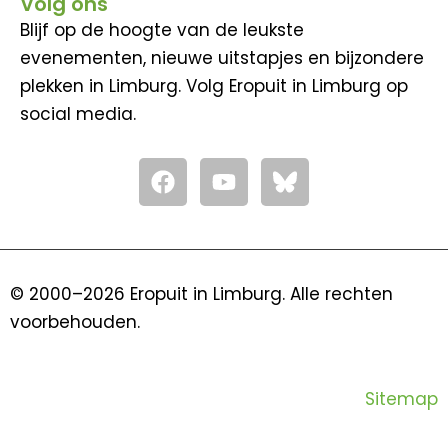
Volg ons
Blijf op de hoogte van de leukste
evenementen, nieuwe uitstapjes en bijzondere
plekken in Limburg. Volg Eropuit in Limburg op
social media.
F
Y
a
o
c
u
e
t
b
u
o
b
© 2000–2026 Eropuit in Limburg. Alle rechten
o
e
voorbehouden.
k
Sitemap