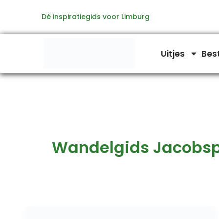
Ga
Dé inspiratiegids voor Limburg
naar
de
inhoud
Uitjes
Bes
Wandelgids Jacobs