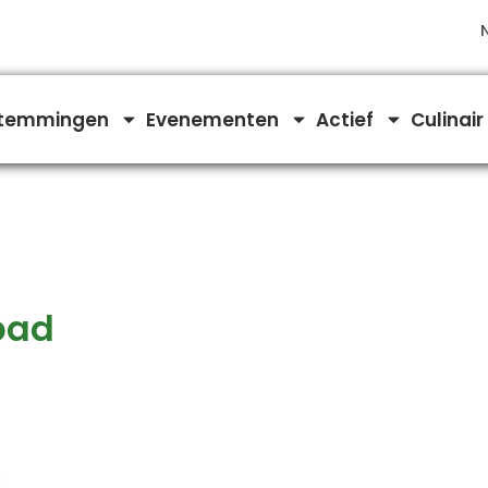
temmingen
Evenementen
Actief
Culinair
pad