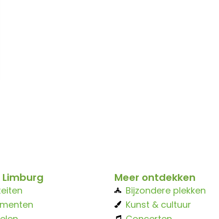
 Limburg
Meer ontdekken
teiten
Bijzondere plekken
ementen
Kunst & cultuur
elen
Concerten