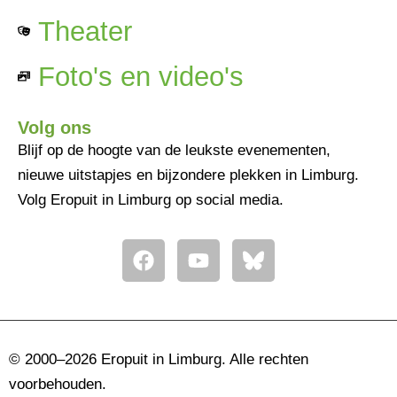
Theater
Foto's en video's
Volg ons
Blijf op de hoogte van de leukste evenementen,
nieuwe uitstapjes en bijzondere plekken in Limburg.
Volg Eropuit in Limburg op social media.
F
Y
a
o
c
u
e
t
b
u
o
b
© 2000–2026 Eropuit in Limburg. Alle rechten
o
e
voorbehouden.