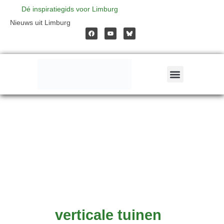
Ga
Dé inspiratiegids voor Limburg
F
Y
Nieuws uit Limburg
a
o
naar
c
u
e
t
b
u
o
b
o
e
de
k
inhoud
verticale tuinen