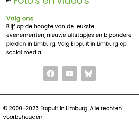
Foto's en video's
Volg ons
Blijf op de hoogte van de leukste
evenementen, nieuwe uitstapjes en bijzondere
plekken in Limburg. Volg Eropuit in Limburg op
social media.
F
Y
a
o
c
u
e
t
b
u
o
b
© 2000–2026 Eropuit in Limburg. Alle rechten
o
e
voorbehouden.
k