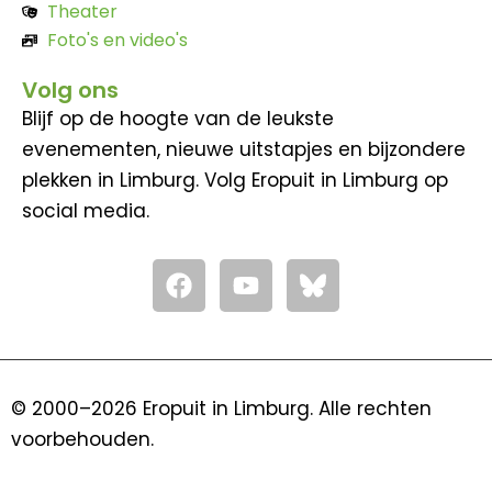
Theater
Foto's en video's
Volg ons
Blijf op de hoogte van de leukste
evenementen, nieuwe uitstapjes en bijzondere
plekken in Limburg. Volg Eropuit in Limburg op
social media.
F
Y
a
o
c
u
e
t
b
u
o
b
© 2000–2026 Eropuit in Limburg. Alle rechten
o
e
voorbehouden.
k