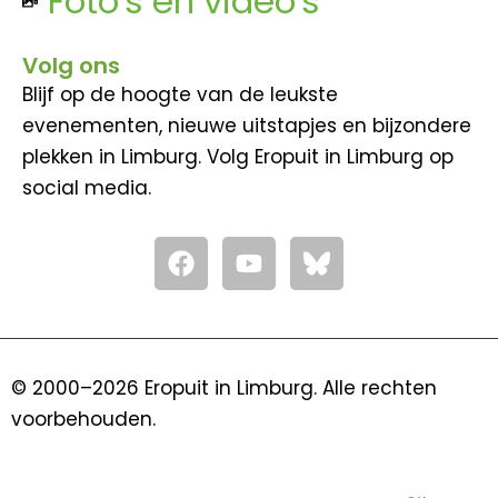
Foto's en video's
Volg ons
Blijf op de hoogte van de leukste
evenementen, nieuwe uitstapjes en bijzondere
plekken in Limburg. Volg Eropuit in Limburg op
social media.
F
Y
a
o
c
u
e
t
b
u
o
b
© 2000–2026 Eropuit in Limburg. Alle rechten
o
e
voorbehouden.
k