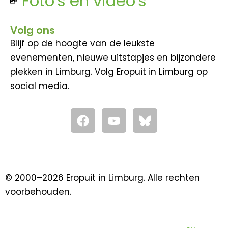
Foto's en video's
Volg ons
Blijf op de hoogte van de leukste
evenementen, nieuwe uitstapjes en bijzondere
plekken in Limburg. Volg Eropuit in Limburg op
social media.
F
Y
a
o
c
u
e
t
b
u
o
b
© 2000–2026 Eropuit in Limburg. Alle rechten
o
e
voorbehouden.
k