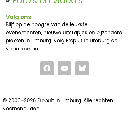
Foto's en video's
Volg ons
Blijf op de hoogte van de leukste
evenementen, nieuwe uitstapjes en bijzondere
plekken in Limburg. Volg Eropuit in Limburg op
social media.
F
Y
a
o
c
u
e
t
b
u
o
b
© 2000–2026 Eropuit in Limburg. Alle rechten
o
e
voorbehouden.
k