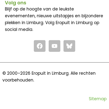
Volg ons
Blijf op de hoogte van de leukste
evenementen, nieuwe uitstapjes en bijzondere
plekken in Limburg. Volg Eropuit in Limburg op
social media.
F
Y
a
o
c
u
e
t
b
u
o
b
© 2000–2026 Eropuit in Limburg. Alle rechten
o
e
voorbehouden.
k
Sitemap