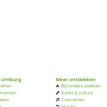
 Limburg
Meer ontdekken
teiten
Bijzondere plekken
ementen
Kunst & cultuur
elen
Concerten
r
Musea