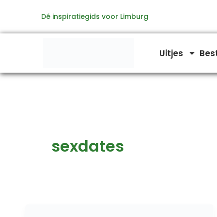
Ga
Dé inspiratiegids voor Limburg
naar
de
inhoud
Uitjes
Bes
sexdates