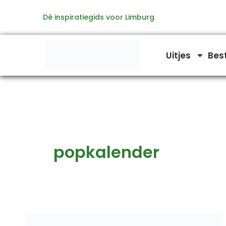
Ga
Dé inspiratiegids voor Limburg
naar
de
inhoud
Uitjes
Bes
popkalender