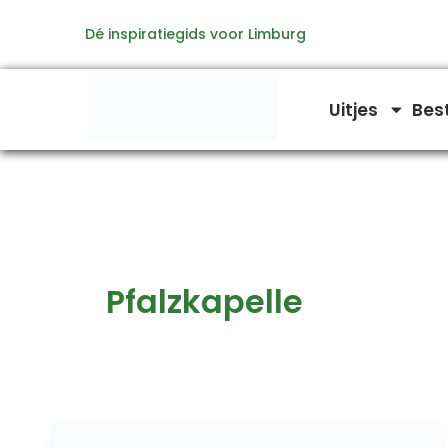
Ga
Dé inspiratiegids voor Limburg
naar
de
inhoud
Uitjes
Bes
Pfalzkapelle