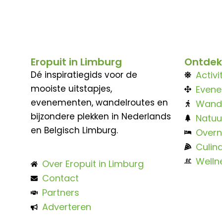
Eropuit in Limburg
Ontdek
Dé inspiratiegids voor de
Activi
mooiste uitstapjes,
Even
evenementen, wandelroutes en
Wand
bijzondere plekken in Nederlands
Natuu
en Belgisch Limburg.
Overn
Culina
Welln
Over Eropuit in Limburg
Contact
Partners
Adverteren