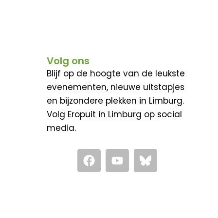
Volg ons
Blijf op de hoogte van de leukste
evenementen, nieuwe uitstapjes
en bijzondere plekken in Limburg.
Volg Eropuit in Limburg op social
media.
F
Y
a
o
c
u
e
t
b
u
o
b