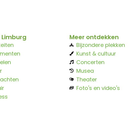
 Limburg
Meer ontdekken
teiten
Bijzondere plekken
ementen
Kunst & cultuur
elen
Concerten
r
Musea
achten
Theater
ir
Foto's en video's
ess