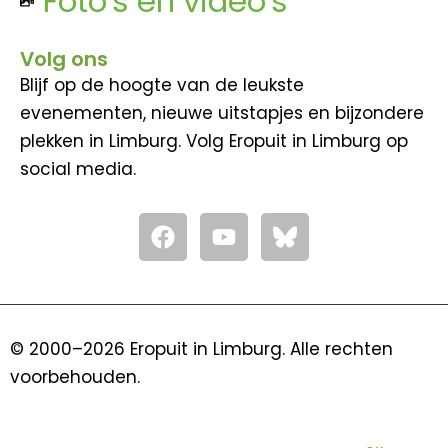
Foto's en video's
Volg ons
Blijf op de hoogte van de leukste
evenementen, nieuwe uitstapjes en bijzondere
plekken in Limburg. Volg Eropuit in Limburg op
social media.
F
Y
a
o
c
u
e
t
b
u
o
b
© 2000–2026 Eropuit in Limburg. Alle rechten
o
e
voorbehouden.
k