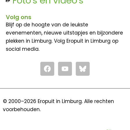
Foto's en video's
Volg ons
Blijf op de hoogte van de leukste
evenementen, nieuwe uitstapjes en bijzondere
plekken in Limburg. Volg Eropuit in Limburg op
social media.
F
Y
a
o
c
u
e
t
b
u
o
b
© 2000–2026 Eropuit in Limburg. Alle rechten
o
e
voorbehouden.
k