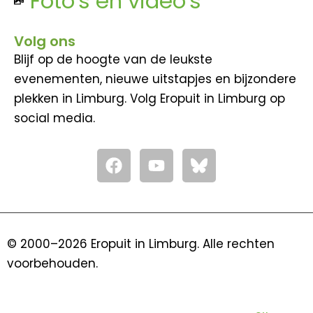
Foto's en video's
Volg ons
Blijf op de hoogte van de leukste
evenementen, nieuwe uitstapjes en bijzondere
plekken in Limburg. Volg Eropuit in Limburg op
social media.
F
Y
a
o
c
u
e
t
b
u
o
b
© 2000–2026 Eropuit in Limburg. Alle rechten
o
e
voorbehouden.
k