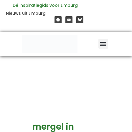
Ga
Dé inspiratiegids voor Limburg
F
Y
Nieuws uit Limburg
a
o
naar
c
u
e
t
b
u
o
b
de
o
e
k
inhoud
mergel in