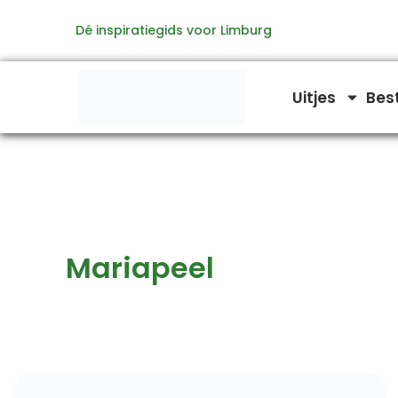
Ga
Dé inspiratiegids voor Limburg
naar
de
inhoud
Uitjes
Bes
Mariapeel