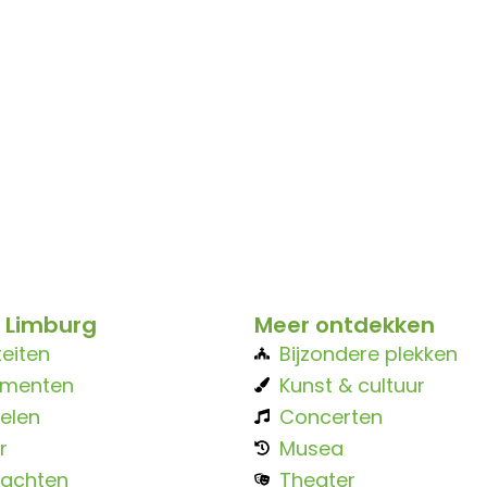
 Limburg
Meer ontdekken
teiten
Bijzondere plekken
ementen
Kunst & cultuur
elen
Concerten
r
Musea
achten
Theater