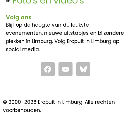
Foto's en video's
Volg ons
Blijf op de hoogte van de leukste
evenementen, nieuwe uitstapjes en bijzondere
plekken in Limburg. Volg Eropuit in Limburg op
social media.
F
Y
a
o
c
u
e
t
b
u
o
b
© 2000–2026 Eropuit in Limburg. Alle rechten
o
e
voorbehouden.
k